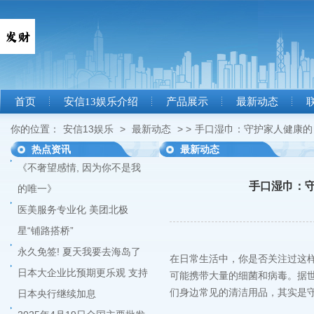
首页
安信13娱乐介绍
产品展示
最新动态
你的位置：
安信13娱乐
>
最新动态
> >
手口湿巾：守护家人健康的 
热点资讯
最新动态
《不奢望感情, 因为你不是我
手口湿巾：守
的唯一》
医美服务专业化 美团北极
星“铺路搭桥”
永久免签! 夏天我要去海岛了
在日常生活中，你是否关注过这
日本大企业比预期更乐观 支持
可能携带大量的细菌和病毒。据
们身边常见的清洁用品，其实是守
日本央行继续加息